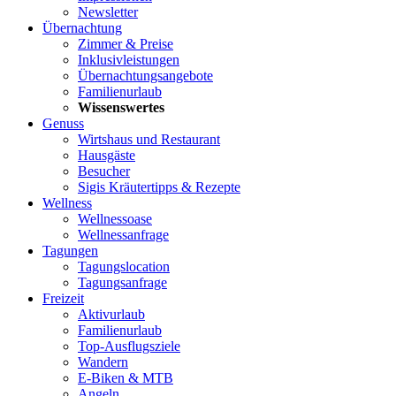
Newsletter
Übernachtung
Zimmer & Preise
Inklusivleistungen
Übernachtungsangebote
Familienurlaub
Wissenswertes
Genuss
Wirtshaus und Restaurant
Hausgäste
Besucher
Sigis Kräutertipps & Rezepte
Wellness
Wellnessoase
Wellnessanfrage
Tagungen
Tagungslocation
Tagungsanfrage
Freizeit
Aktivurlaub
Familienurlaub
Top-Ausflugsziele
Wandern
E-Biken & MTB
Angeln